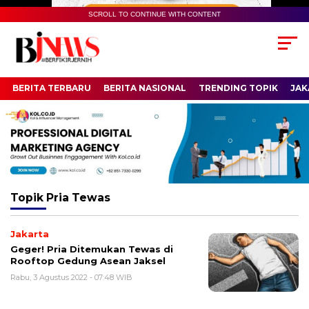
SCROLL TO CONTINUE WITH CONTENT
BERITA TERBARU
BERITA NASIONAL
TRENDING TOPIK
JAK
Topik
Pria Tewas
Jakarta
Geger! Pria Ditemukan Tewas di
Rooftop Gedung Asean Jaksel
Rabu, 3 Agustus 2022 - 07:48 WIB