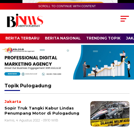
SCROLL TO CONTINUE WITH CONTENT
BERITA TERBARU
BERITA NASIONAL
TRENDING TOPIK
JAK
Topik
Pulogadung
Jakarta
Sopir Truk Tangki Kabur Lindas
Penumpang Motor di Pulogadung
Kamis, 4 Agustus 2022 - 09:10 WIB