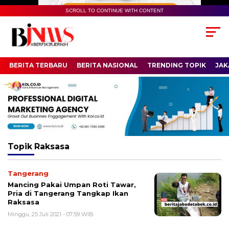
SCROLL TO CONTINUE WITH CONTENT
BERITA TERBARU
BERITA NASIONAL
TRENDING TOPIK
JAK
Topik
Raksasa
Tangerang
Mancing Pakai Umpan Roti Tawar,
Pria di Tangerang Tangkap Ikan
Raksasa
Minggu, 25 Juli 2021 - 07:59 WIB