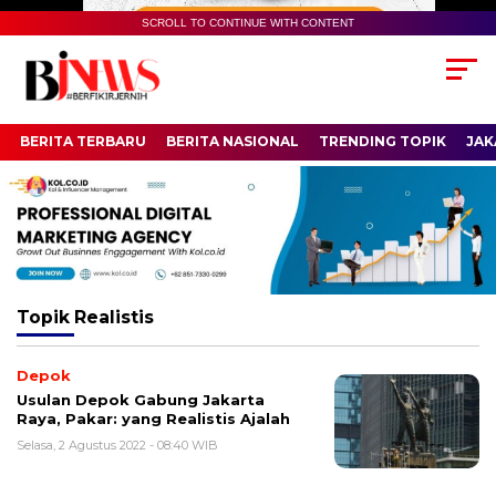
SCROLL TO CONTINUE WITH CONTENT
BERITA TERBARU
BERITA NASIONAL
TRENDING TOPIK
JAK
Topik
Realistis
Depok
Usulan Depok Gabung Jakarta
Raya, Pakar: yang Realistis Ajalah
Selasa, 2 Agustus 2022 - 08:40 WIB