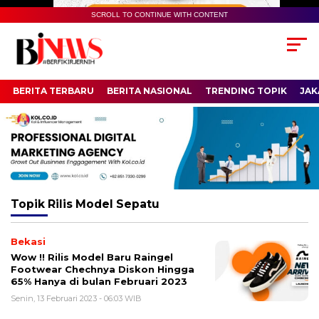
SCROLL TO CONTINUE WITH CONTENT
BERITA TERBARU
BERITA NASIONAL
TRENDING TOPIK
JAK
Topik
Rilis Model Sepatu
Bekasi
Wow !! Rilis Model Baru Raingel
Footwear Chechnya Diskon Hingga
65% Hanya di bulan Februari 2023
Senin, 13 Februari 2023 - 06:03 WIB