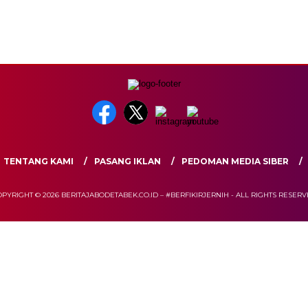
TENTANG KAMI
PASANG IKLAN
PEDOMAN MEDIA SIBER
PYRIGHT © 2026 BERITAJABODETABEK.CO.ID – #BERFIKIRJERNIH - ALL RIGHTS RESER