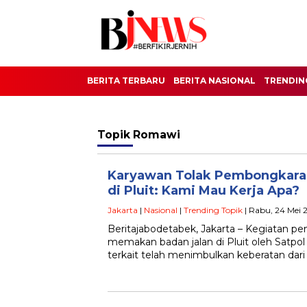
BERITA TERBARU
BERITA NASIONAL
TRENDIN
Topik
Romawi
Karyawan Tolak Pembongkara
di Pluit: Kami Mau Kerja Apa?
Jakarta
|
Nasional
|
Trending Topik
| Rabu, 24 Mei 
Beritajabodetabek, Jakarta – Kegiatan 
memakan badan jalan di Pluit oleh Satpo
terkait telah menimbulkan keberatan dar