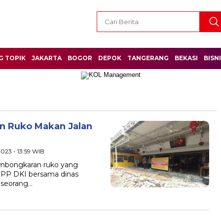
G TOPIK
JAKARTA
BOGOR
DEPOK
TANGERANG
BEKASI
BISN
n Ruko Makan Jalan
2023 - 13:59 WIB
pembongkaran ruko yang
l PP DKI bersama dinas
i seorang…