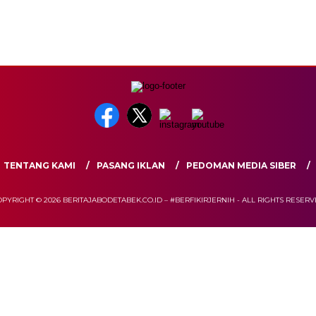
TENTANG KAMI
PASANG IKLAN
PEDOMAN MEDIA SIBER
PYRIGHT © 2026 BERITAJABODETABEK.CO.ID – #BERFIKIRJERNIH - ALL RIGHTS RESER