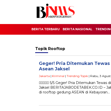
BERITA TERBARU
BERITA NASIONAL
TRENDIN
Topik
Rooftop
Geger! Pria Ditemukan Tewas
Asean Jaksel
Jakarta
|
Kriminal
|
Trending Topik
| Rabu, 3 Agus
 5/5 Geger! Pria Ditemukan Tewas 
Jaksel BERITAJABODETABEK.CO.ID – Jak
di rooftop gedung ASEAN di Kebayoran…