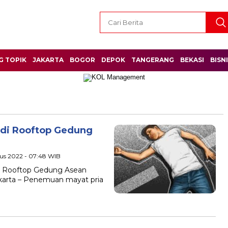
G TOPIK
JAKARTA
BOGOR
DEPOK
TANGERANG
BEKASI
BISN
 di Rooftop Gedung
tus 2022 - 07:48 WIB
di Rooftop Gedung Asean
arta – Penemuan mayat pria