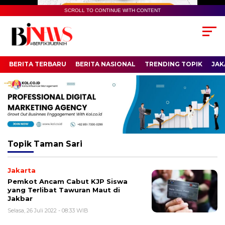
SCROLL TO CONTINUE WITH CONTENT
BERITA TERBARU
BERITA NASIONAL
TRENDING TOPIK
JAK
Topik
Taman Sari
Jakarta
Pemkot Ancam Cabut KJP Siswa
yang Terlibat Tawuran Maut di
Jakbar
Selasa, 26 Juli 2022 - 08:33 WIB