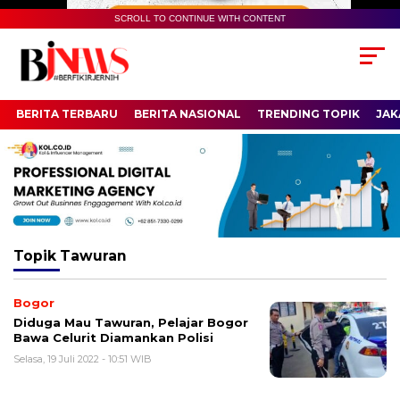
SCROLL TO CONTINUE WITH CONTENT
BERITA TERBARU
BERITA NASIONAL
TRENDING TOPIK
JAK
Topik
Tawuran
Bogor
Diduga Mau Tawuran, Pelajar Bogor
Bawa Celurit Diamankan Polisi
Selasa, 19 Juli 2022 - 10:51 WIB