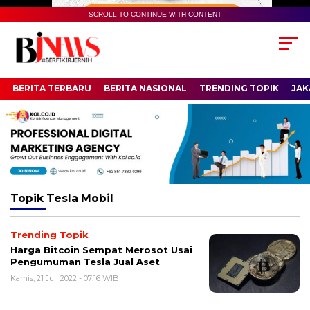
SCROLL TO CONTINUE WITH CONTENT
BERITA TERBARU
BERITA NASIONAL
TRENDING TOPIK
JAK
Topik
Tesla Mobil
Trending Topik
Harga Bitcoin Sempat Merosot Usai
Pengumuman Tesla Jual Aset
Kamis, 21 Juli 2022 - 07:16 WIB