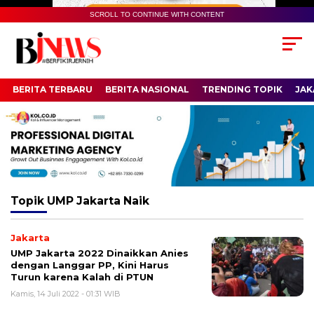
SCROLL TO CONTINUE WITH CONTENT
BERITA TERBARU
BERITA NASIONAL
TRENDING TOPIK
JAK
Topik
UMP Jakarta Naik
Jakarta
UMP Jakarta 2022 Dinaikkan Anies
dengan Langgar PP, Kini Harus
Turun karena Kalah di PTUN
Kamis, 14 Juli 2022 - 01:31 WIB