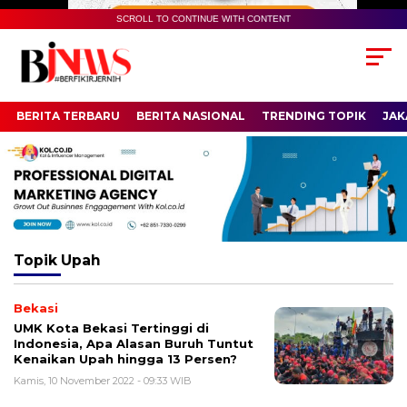
SCROLL TO CONTINUE WITH CONTENT
BERITA TERBARU
BERITA NASIONAL
TRENDING TOPIK
JAK
Topik
Upah
Bekasi
UMK Kota Bekasi Tertinggi di
Indonesia, Apa Alasan Buruh Tuntut
Kenaikan Upah hingga 13 Persen?
Kamis, 10 November 2022 - 09:33 WIB