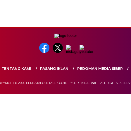
TENTANG KAMI
PASANG IKLAN
PEDOMAN MEDIA SIBER
PYRIGHT © 2026 BERITAJABODETABEK.CO.ID – #BERFIKIRJERNIH - ALL RIGHTS RESER