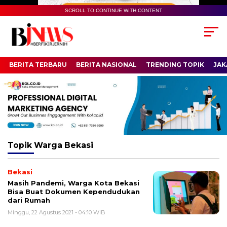
SCROLL TO CONTINUE WITH CONTENT
BERITA TERBARU
BERITA NASIONAL
TRENDING TOPIK
JAK
Topik
Warga Bekasi
Bekasi
Masih Pandemi, Warga Kota Bekasi
Bisa Buat Dokumen Kependudukan
dari Rumah
Minggu, 22 Agustus 2021 - 04:10 WIB