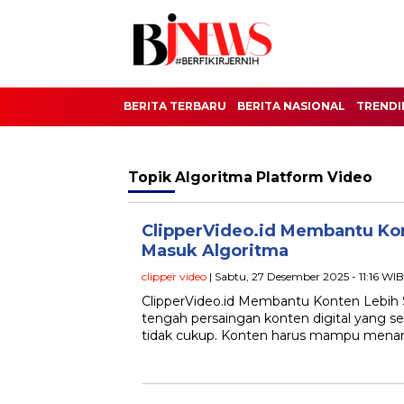
BERITA TERBARU
BERITA NASIONAL
TRENDI
Topik
Algoritma Platform Video
ClipperVideo.id Membantu Kon
Masuk Algoritma
clipper video
| Sabtu, 27 Desember 2025 - 11:16 WIB
ClipperVideo.id Membantu Konten Lebih 
tengah persaingan konten digital yang sem
tidak cukup. Konten harus mampu menari