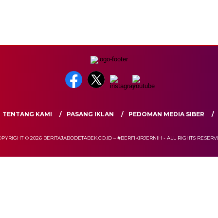
TENTANG KAMI
PASANG IKLAN
PEDOMAN MEDIA SIBER
PYRIGHT © 2026 BERITAJABODETABEK.CO.ID – #BERFIKIRJERNIH - ALL RIGHTS RESER