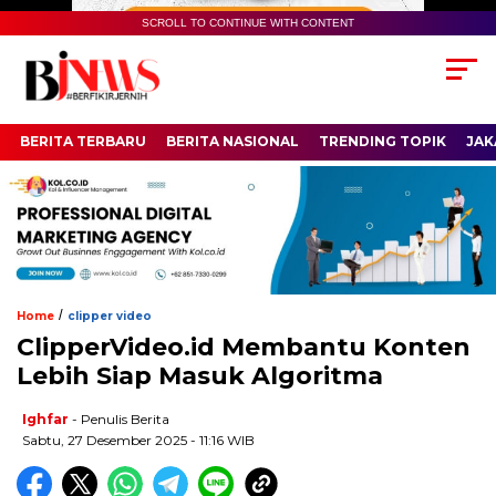
SCROLL TO CONTINUE WITH CONTENT
BERITA TERBARU
BERITA NASIONAL
TRENDING TOPIK
JAK
/
Home
clipper video
ClipperVideo.id Membantu Konten
Lebih Siap Masuk Algoritma
Ighfar
- Penulis Berita
Sabtu, 27 Desember 2025 - 11:16 WIB