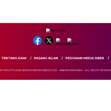
TENTANG KAMI
PASANG IKLAN
PEDOMAN MEDIA SIBER
PYRIGHT © 2026 BERITAJABODETABEK.CO.ID – #BERFIKIRJERNIH - ALL RIGHTS RESER