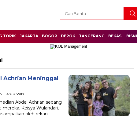
G TOPIK
JAKARTA
BOGOR
DEPOK
TANGERANG
BEKASI
BISN
l
el Achrian Meninggal
023 - 14:00 WIB
omedian Abdel Achrian sedang
 mereka, Keisya Wulandari,
disampaikan oleh rekan