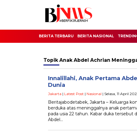
BERITA TERBARU
BERITA NASIONAL
TRENDIN
Topik
Anak Abdel Achrian Meningga
Innalillahi, Anak Pertama Abd
Dunia
Jakarta
|
Latest Post
|
Nasional
| Selasa, 11 April 2
Beritajabodetabek, Jakarta – Keluarga k
berduka atas meninggalnya anak pertama
pada usia 22 tahun. Kabar duka tersebut 
Abdel…