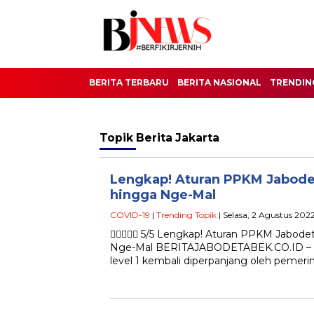
BERITA TERBARU
BERITA NASIONAL
TRENDIN
Topik
Berita Jakarta
Lengkap! Aturan PPKM Jabode
hingga Nge-Mal
COVID-19
|
Trending Topik
| Selasa, 2 Agustus 202
 5/5 Lengkap! Aturan PPKM Jabode
Nge-Mal BERITAJABODETABEK.CO.ID – 
level 1 kembali diperpanjang oleh pemeri