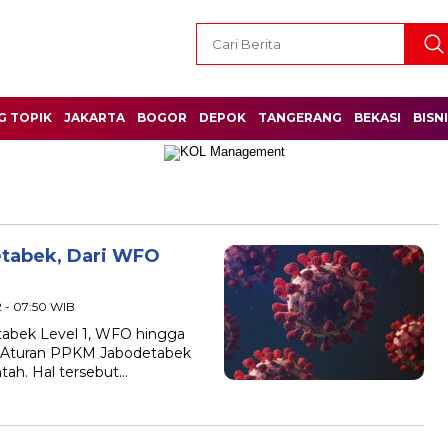
G TOPIK
JAKARTA
BOGOR
DEPOK
TANGERANG
BEKASI
BISN
tabek, Dari WFO
2 - 07:50 WIB
tabek Level 1, WFO hingga
Aturan PPKM Jabodetabek
ntah. Hal tersebut…