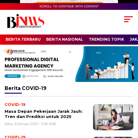
SCROLL TO CONTINUE WITH CONTENT
BERITA TERBARU
BERITA NASIONAL
TRENDING TOPIK
JAK
Berita
COVID-19
COVID-19
Masa Depan Pekerjaan Jarak Jauh:
Tren dan Prediksi untuk 2025
Rabu, 8 Januari 2025 - 11:56 WIB
COVID-19