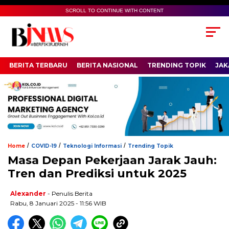
SCROLL TO CONTINUE WITH CONTENT
BERITA TERBARU
BERITA NASIONAL
TRENDING TOPIK
JAK
/
/
/
Home
COVID-19
Teknologi Informasi
Trending Topik
Masa Depan Pekerjaan Jarak Jauh:
Tren dan Prediksi untuk 2025
Alexander
- Penulis Berita
Rabu, 8 Januari 2025 - 11:56 WIB