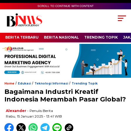
SCROLL TO CONTINUE WITH CONTENT
BERITA TERBARU
BERITA NASIONAL
TRENDING TOPIK
JAK
/
/
/
Home
Edukasi
Teknologi Informasi
Trending Topik
Bagaimana Industri Kreatif
Indonesia Merambah Pasar Global?
Alexander
- Penulis Berita
Rabu, 15 Januari 2025 - 13:41 WIB