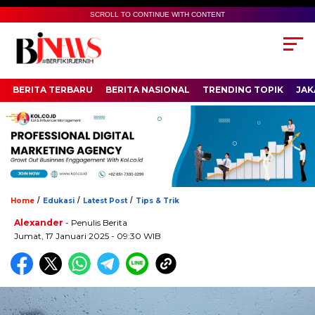
SCROLL TO CONTINUE WITH CONTENT
BERITA TERBARU
BERITA NASIONAL
TRENDING TOPIK
JAK
/
/
/
Home
Edukasi
Latest Post
Tips & Trik
Alexander
- Penulis Berita
Jumat, 17 Januari 2025 - 09:30 WIB