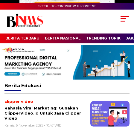
SCROLL TO CONTINUE WITH CONTENT
BERITA TERBARU
BERITA NASIONAL
TRENDING TOPIK
JAK
Berita
Edukasi
clipper video
Rahasia Viral Marketing: Gunakan
ClipperVideo.id Untuk Jasa Clipper
Video
Kamis, 6 November 2025 - 10:47 WIB