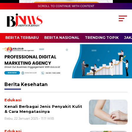
SCROLL TO CONTINUE WITH CONTENT
BERITA TERBARU
BERITA NASIONAL
TRENDING TOPIK
JAK
Berita
Kesehatan
Edukasi
Kenali Berbagai Jenis Penyakit Kulit
& Cara Mengatasinya
Rabu, 22 Januari 2025 - 11:11 WIB
Edukasi