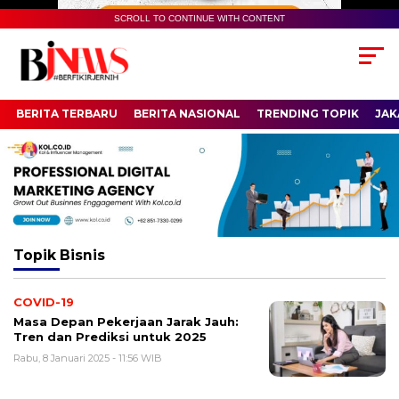
SCROLL TO CONTINUE WITH CONTENT
BERITA TERBARU
BERITA NASIONAL
TRENDING TOPIK
JAK
Topik
Bisnis
COVID-19
Masa Depan Pekerjaan Jarak Jauh:
Tren dan Prediksi untuk 2025
Rabu, 8 Januari 2025 - 11:56 WIB