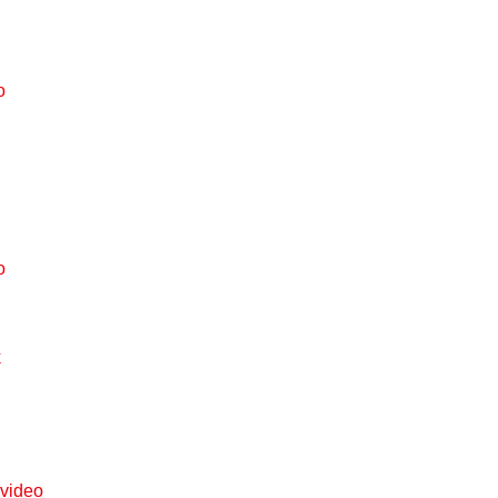
o
o
k
 video