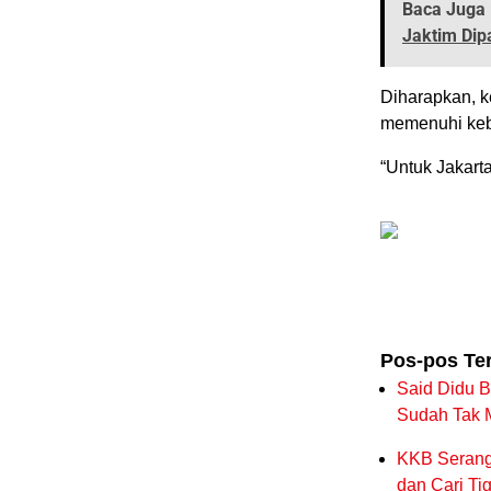
Baca Juga 
Jaktim Dipa
Diharapkan, k
memenuhi kebu
“Untuk Jakarta
Pos-pos Te
Said Didu Ba
Sudah Tak 
KKB Serang 
dan Cari Ti