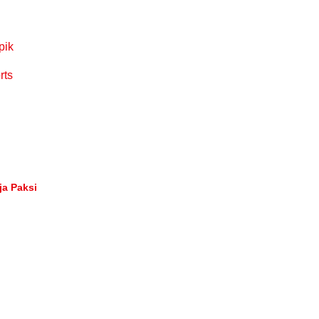
pik
rts
a Paksi