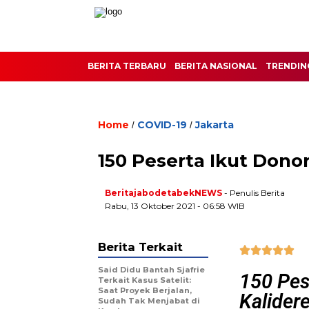
BERITA TERBARU
BERITA NASIONAL
TRENDIN
Home
COVID-19
Jakarta
/
/
150 Peserta Ikut Dono
BeritajabodetabekNEWS
- Penulis Berita
Rabu, 13 Oktober 2021 - 06:58 WIB
Berita Terkait





Said Didu Bantah Sjafrie
150 Pes
Terkait Kasus Satelit:
Saat Proyek Berjalan,
Kalider
Sudah Tak Menjabat di