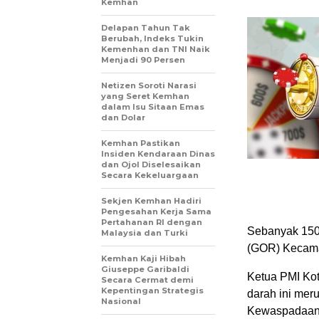
Kemhan
Delapan Tahun Tak
Berubah, Indeks Tukin
Kemenhan dan TNI Naik
Menjadi 90 Persen
Netizen Soroti Narasi
yang Seret Kemhan
dalam Isu Sitaan Emas
dan Dolar
Kemhan Pastikan
Insiden Kendaraan Dinas
dan Ojol Diselesaikan
Secara Kekeluargaan
Sekjen Kemhan Hadiri
Pengesahan Kerja Sama
Pertahanan RI dengan
Sebanyak 150
Malaysia dan Turki
(GOR) Kecamat
Kemhan Kaji Hibah
Giuseppe Garibaldi
Ketua PMI Kot
Secara Cermat demi
Kepentingan Strategis
darah ini mer
Nasional
Kewaspadaan 