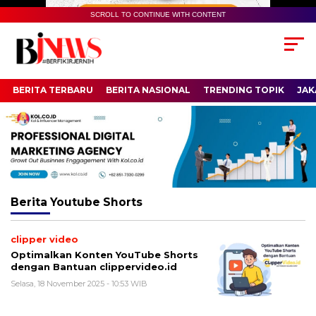
SCROLL TO CONTINUE WITH CONTENT
BERITA TERBARU
BERITA NASIONAL
TRENDING TOPIK
JAK
Berita
Youtube Shorts
clipper video
Optimalkan Konten YouTube Shorts
dengan Bantuan clippervideo.id
Selasa, 18 November 2025 - 10:53 WIB