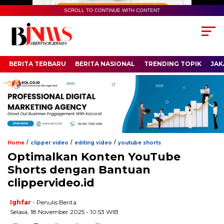
SCROLL TO CONTINUE WITH CONTENT
BERITA TERBARU
BERITA NASIONAL
TRENDING TOPIK
JAK
/
/
/
Home
clipper video
editing video
youtube shorts
Optimalkan Konten YouTube
Shorts dengan Bantuan
clippervideo.id
Ighfar
- Penulis Berita
Selasa, 18 November 2025 - 10:53 WIB