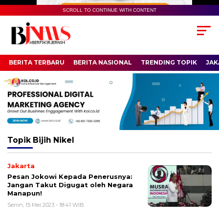
SCROLL TO CONTINUE WITH CONTENT
BERITA TERBARU
BERITA NASIONAL
TRENDING TOPIK
JAK
Topik
Bijih Nikel
Jakarta
Pesan Jokowi Kepada Penerusnya:
Jangan Takut Digugat oleh Negara
Manapun!
Senin, 15 Mei 2023 - 18:41 WIB