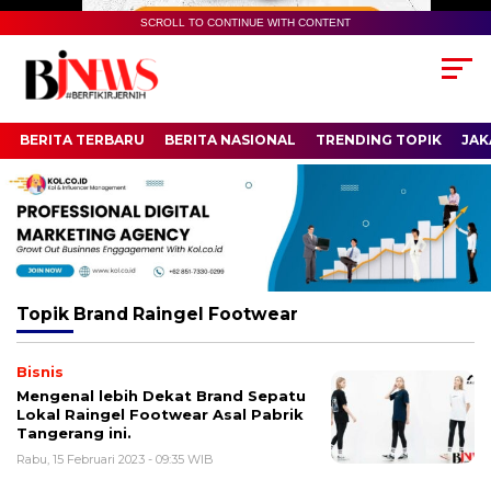
SCROLL TO CONTINUE WITH CONTENT
BERITA TERBARU
BERITA NASIONAL
TRENDING TOPIK
JAK
Topik
Brand Raingel Footwear
Bisnis
Mengenal lebih Dekat Brand Sepatu
Lokal Raingel Footwear Asal Pabrik
Tangerang ini.
Rabu, 15 Februari 2023 - 09:35 WIB