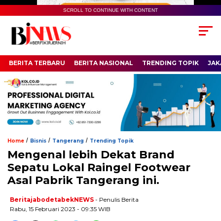
SCROLL TO CONTINUE WITH CONTENT
BERITA TERBARU
BERITA NASIONAL
TRENDING TOPIK
JAK
/
/
/
Home
Bisnis
Tangerang
Trending Topik
Mengenal lebih Dekat Brand
Sepatu Lokal Raingel Footwear
Asal Pabrik Tangerang ini.
BeritajabodetabekNEWS
- Penulis Berita
Rabu, 15 Februari 2023 - 09:35 WIB