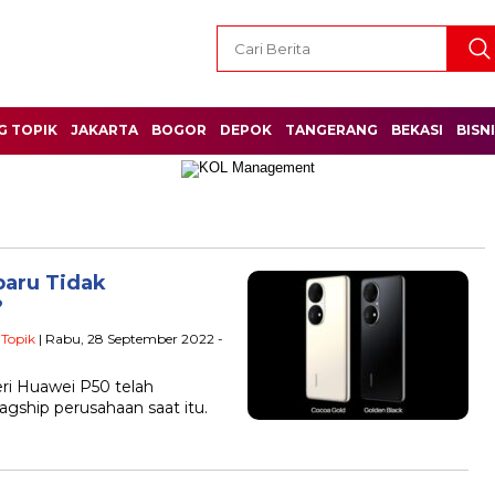
G TOPIK
JAKARTA
BOGOR
DEPOK
TANGERANG
BEKASI
BISN
baru Tidak
?
 Topik
| Rabu, 28 September 2022 -
seri Huawei P50 telah
gship perusahaan saat itu.