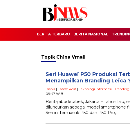
BERITA TERBARU
BERITA NASIONAL
TRENDIN
Topik
China Vmall
Seri Huawei P50 Produksi Ter
Menampilkan Branding Leica 
Bisnis
|
Latest Post
|
Teknologi Informasi
|
Trending
09:47 WIB
Beritajabodetabek, Jakarta – Tahun lalu, 
diluncurkan sebagai model smartphone fla
Seri ini termasuk P50 dan P50 Pro,…