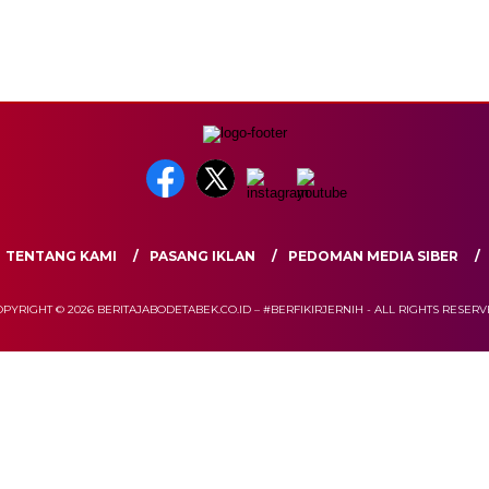
TENTANG KAMI
PASANG IKLAN
PEDOMAN MEDIA SIBER
PYRIGHT © 2026 BERITAJABODETABEK.CO.ID – #BERFIKIRJERNIH - ALL RIGHTS RESER