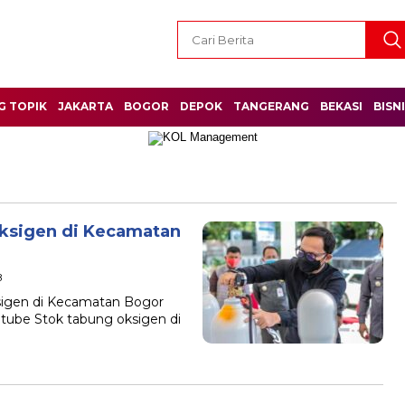
G TOPIK
JAKARTA
BOGOR
DEPOK
TANGERANG
BEKASI
BISN
Oksigen di Kecamatan
B
ksigen di Kecamatan Bogor
utube Stok tabung oksigen di