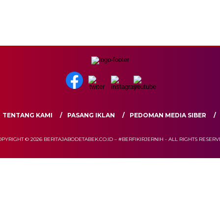
TENTANG KAMI
PASANG IKLAN
PEDOMAN MEDIA SIBER
PYRIGHT © 2026 BERITAJABODETABEK.CO.ID – #BERFIKIRJERNIH - ALL RIGHTS RESER