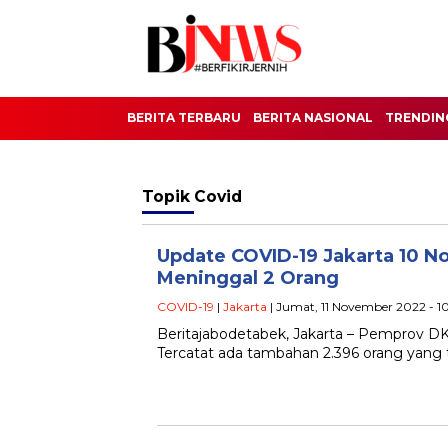
BERITA TERBARU
BERITA NASIONAL
TRENDIN
Topik
Covid
Update COVID-19 Jakarta 10 No
Meninggal 2 Orang
COVID-19
|
Jakarta
| Jumat, 11 November 2022 - 1
Beritajabodetabek, Jakarta – Pemprov DKI 
Tercatat ada tambahan 2.396 orang yang t