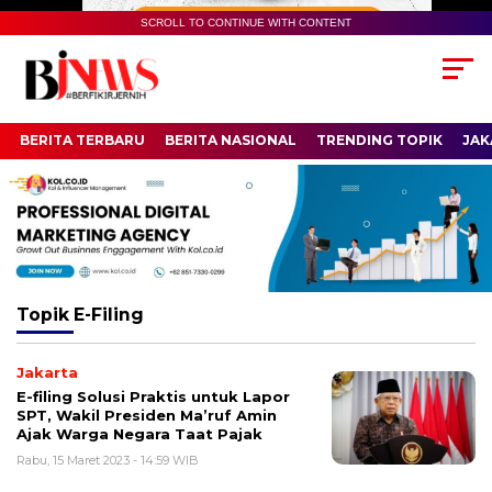
SCROLL TO CONTINUE WITH CONTENT
BERITA TERBARU
BERITA NASIONAL
TRENDING TOPIK
JAK
Topik
E-Filing
Jakarta
E-filing Solusi Praktis untuk Lapor
SPT, Wakil Presiden Ma’ruf Amin
Ajak Warga Negara Taat Pajak
Rabu, 15 Maret 2023 - 14:59 WIB