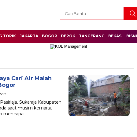
G TOPIK
JAKARTA
BOGOR
DEPOK
TANGERANG
BEKASI
BISN
ya Cari Air Malah
Bogor
 WIB
Pasirlaja, Sukaraja Kabupaten
pada saat musim kemarau
a mencapai…