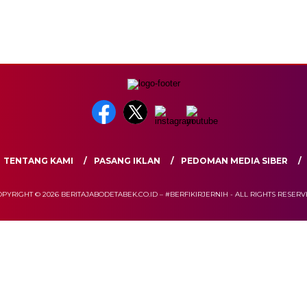
TENTANG KAMI
PASANG IKLAN
PEDOMAN MEDIA SIBER
PYRIGHT © 2026 BERITAJABODETABEK.CO.ID – #BERFIKIRJERNIH - ALL RIGHTS RESER