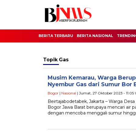
BERITA TERBARU
BERITA NASIONAL
TRENDIN
Topik
Gas
Musim Kemarau, Warga Berupa
Nyembur Gas dari Sumur Bor 
Bogor
|
Nasional
| Jumat, 27 Oktober 2023 - 11:05
Beirtajabodetabek, Jakarta – Warga Desa 
Bogor Jawa Barat berupaya mencari air 
dengan mencoba menggali sumur hingg