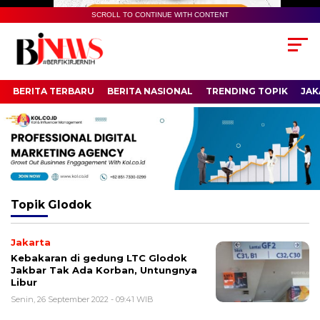
SCROLL TO CONTINUE WITH CONTENT
BERITA TERBARU
BERITA NASIONAL
TRENDING TOPIK
JAK
Topik
Glodok
Jakarta
Kebakaran di gedung LTC Glodok
Jakbar Tak Ada Korban, Untungnya
Libur
Senin, 26 September 2022 - 09:41 WIB