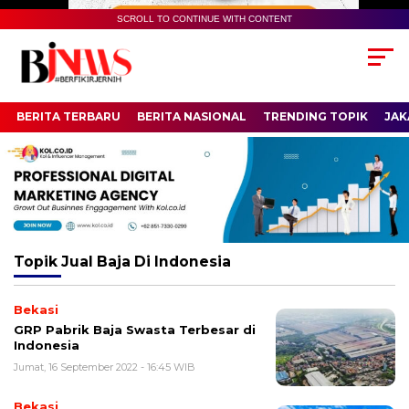
SCROLL TO CONTINUE WITH CONTENT
BERITA TERBARU
BERITA NASIONAL
TRENDING TOPIK
JAK
Topik
Jual Baja Di Indonesia
Bekasi
GRP Pabrik Baja Swasta Terbesar di
Indonesia
Jumat, 16 September 2022 - 16:45 WIB
Bekasi