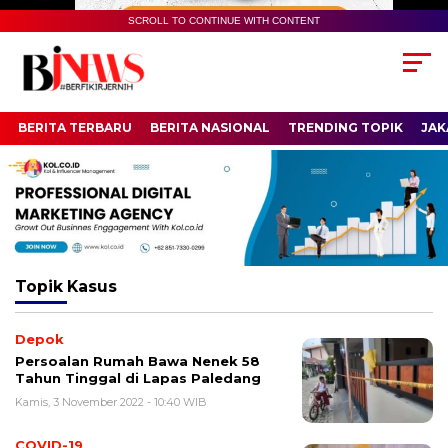
SCROLL TO CONTINUE WITH CONTENT
BERITA TERBARU
BERITA NASIONAL
TRENDING TOPIK
JAK
Topik
Kasus
Depok
Persoalan Rumah Bawa Nenek 58
Tahun Tinggal di Lapas Paledang
Kamis, 3 November 2022 - 10:40 WIB
COVID-19