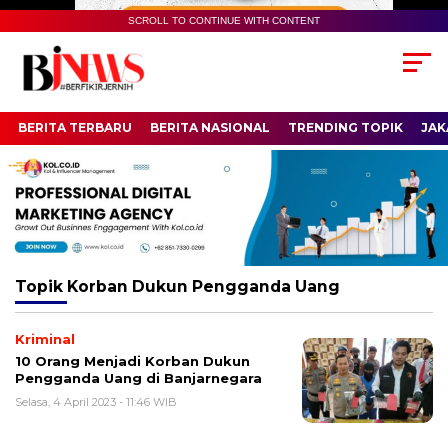
SCROLL TO CONTINUE WITH CONTENT
BERITA TERBARU
BERITA NASIONAL
TRENDING TOPIK
JAK
Topik
Korban Dukun Pengganda Uang
Kriminal
10 Orang Menjadi Korban Dukun
Pengganda Uang di Banjarnegara
Selasa, 4 April 2023 - 11:46 WIB