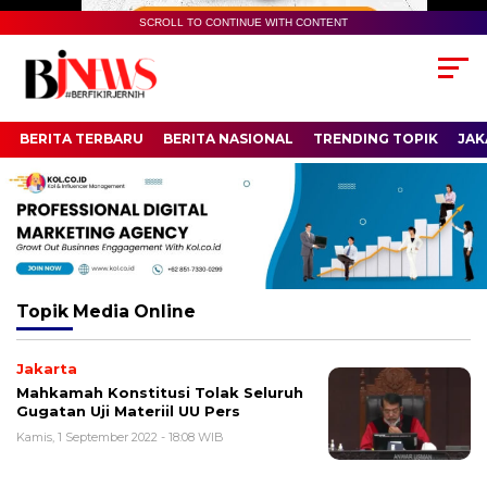
SCROLL TO CONTINUE WITH CONTENT
BERITA TERBARU
BERITA NASIONAL
TRENDING TOPIK
JAK
Topik
Media Online
Jakarta
Mahkamah Konstitusi Tolak Seluruh
Gugatan Uji Materiil UU Pers
Kamis, 1 September 2022 - 18:08 WIB