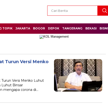
G TOPIK
JAKARTA
BOGOR
DEPOK
TANGERANG
BEKASI
BISN
pat Turun Versi Menko
at Turun Versi Menko Luhut
 Luhut Binsar
an mengapa corona di…