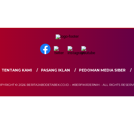
TENTANG KAMI
PASANG IKLAN
PEDOMAN MEDIA SIBER
PYRIGHT © 2026 BERITAJABODETABEK.CO.ID – #BERFIKIRJERNIH - ALL RIGHTS RESER