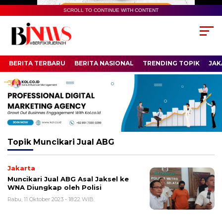
SCROLL TO CONTINUE WITH CONTENT
BERITA TERBARU
BERITA NASIONAL
TRENDING TOPIK
JAK
Topik
Muncikari Jual ABG
Jakarta
Muncikari Jual ABG Asal Jaksel ke
WNA Diungkap oleh Polisi
Rabu, 11 Oktober 2023 - 18:22 WIB