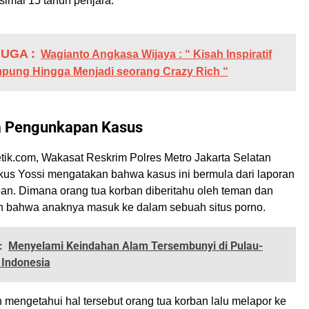
imal 15 tahun penjara.
UGA :
Wagianto Angkasa Wijaya : “ Kisah Inspiratif
mpung Hingga Menjadi seorang Crazy Rich “
a Pengunkapan Kasus
detik.com, Wakasat Reskrim Polres Metro Jakarta Selatan
us Yossi mengatakan bahwa kasus ini bermula dari laporan
ban. Dimana orang tua korban diberitahu oleh teman dan
n bahwa anaknya masuk ke dalam sebuah situs porno.
:
Menyelami Keindahan Alam Tersembunyi di Pulau-
 Indonesia
h mengetahui hal tersebut orang tua korban lalu melapor ke