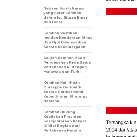
Netizen Soroti Narasi
yang Seret Kemhan
dalam Isu Sitaan Emas
dan Dolar
Kemhan Pastikan
Insiden Kendaraan Dinas
dan Ojol Diselesaikan
Secara Kekeluargaan
Sekjen Kemhan Hadiri
Pengesahan Kerja Sama
Pertahanan RI dengan
Malaysia dan Turki
Kemhan Kaji Hibah
Giuseppe Garibaldi
Secara Cermat demi
Kepentingan Strategis
Nasional
Kemhan Dukung
Kebijakan Presiden,
Kesejahteraan Rakyat
Tersangka kin
Dinilai Bagian dari
2014 dan/ata
Pertahanan Negara