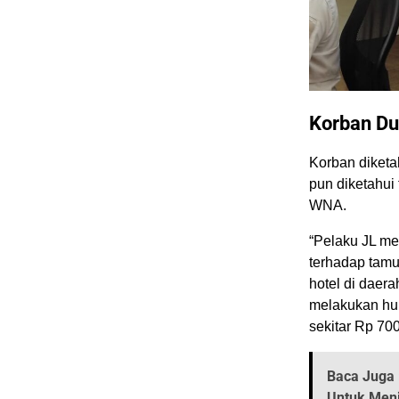
Korban Dua
Korban diketa
pun diketahui
WNA.
“Pelaku JL m
terhadap tamu
hotel di daer
melakukan hu
sekitar Rp 700
Baca Juga 
Untuk Menj