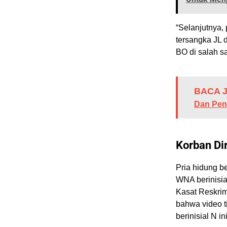
“Selanjutnya,
tersangka JL
BO di salah s
BACA J
Dan Pen
Korban Di
Pria hidung b
WNA berinisia
Kasat Reskrim
bahwa video t
berinisial N ini