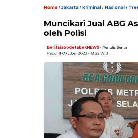
Home
Jakarta
Kriminal
Nasional
Tre
/
/
/
/
Muncikari Jual ABG A
oleh Polisi
BeritajabodetabekNEWS
- Penulis Berita
Rabu, 11 Oktober 2023 - 18:22 WIB