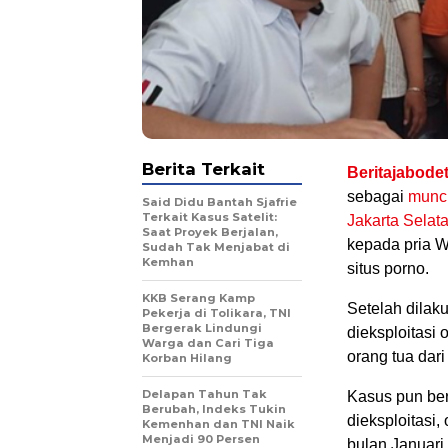
Berita Terkait
Beritajabode
sebagai
munci
Said Didu Bantah Sjafrie
Terkait Kasus Satelit:
Jakarta Selat
Saat Proyek Berjalan,
kepada pria W
Sudah Tak Menjabat di
Kemhan
situs porno.
KKB Serang Kamp
Setelah dilak
Pekerja di Tolikara, TNI
Bergerak Lindungi
dieksploitasi 
Warga dan Cari Tiga
orang tua dari
Korban Hilang
Delapan Tahun Tak
Kasus pun ber
Berubah, Indeks Tukin
dieksploitasi,
Kemenhan dan TNI Naik
Menjadi 90 Persen
bulan Januari