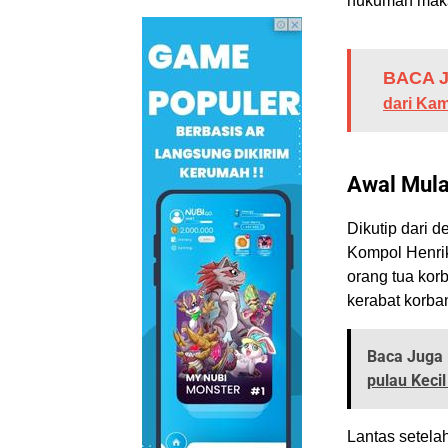
hukuman maks
BACA J
dari Ka
Awal Mul
Dikutip dari 
Kompol Henrik
orang tua kor
kerabat korba
Baca Juga 
pulau Kecil
Lantas setela