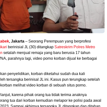
tabek
, Jakarta
– Seorang Perempuan yang berprofesi
kari
berinisial JL (30) ditangkap
Satreskrim
Polres Metro
an
setalah menjual remaja yang baru berusia 17 tahun
NA, parahnya lagi, video porno korban dijual ke berbagai
ukan penyelidikan, korban diketahui sudah dua kali
oleh tersangka berinisal JL ini. Kasus pun terungkap setelah
 korban melihat video korban di sebuah situs porno.
lanjut, karena pihak orang tua tidak terima anaknya
 orang tua dari korban kemudian melapor ke polisi pada awal
 2023. Sampai akhirnya tersangka JL ditangkap dan ditahan.