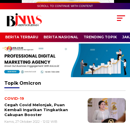
SCROLL TO CONTINUE WITH CONTENT
BERITA TERBARU
BERITA NASIONAL
TRENDING TOPIK
JAK
Topik
Omicron
COVID-19
Cegah Covid Melonjak, Puan
Kembali Ingatkan Tingkatkan
Cakupan Booster
Kamis, 27 Oktober 2022 - 12:02 WIB