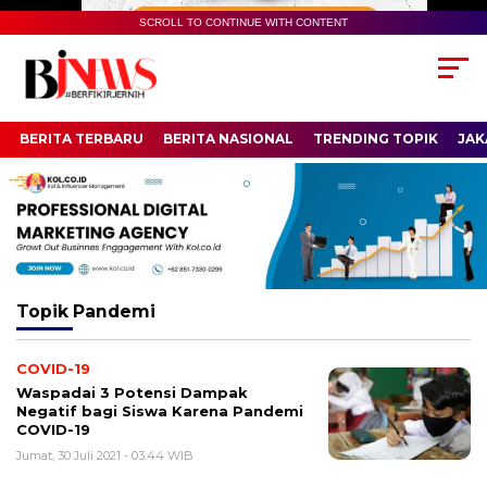
SCROLL TO CONTINUE WITH CONTENT
BERITA TERBARU
BERITA NASIONAL
TRENDING TOPIK
JAK
Topik
Pandemi
COVID-19
Waspadai 3 Potensi Dampak
Negatif bagi Siswa Karena Pandemi
COVID-19
Jumat, 30 Juli 2021 - 03:44 WIB