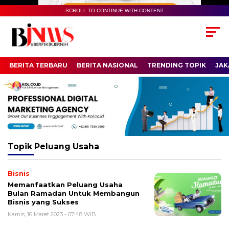
SCROLL TO CONTINUE WITH CONTENT
BERITA TERBARU
BERITA NASIONAL
TRENDING TOPIK
JAK
Topik
Peluang Usaha
Bisnis
Memanfaatkan Peluang Usaha
Bulan Ramadan Untuk Membangun
Bisnis yang Sukses
Kamis, 16 Maret 2023 - 07:48 WIB