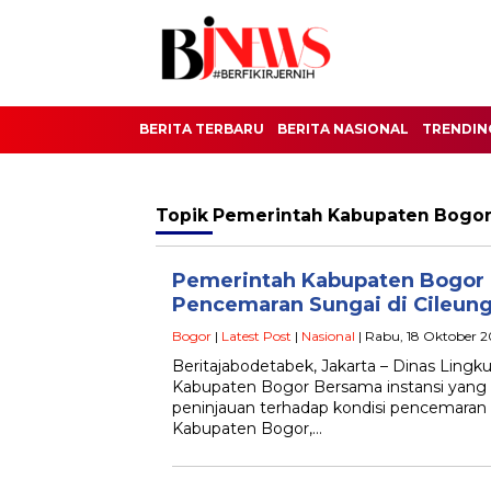
BERITA TERBARU
BERITA NASIONAL
TRENDIN
Topik
Pemerintah Kabupaten Bogo
Pemerintah Kabupaten Bogor
Pencemaran Sungai di Cileungs
Bogor
|
Latest Post
|
Nasional
| Rabu, 18 Oktober 2
Beritajabodetabek, Jakarta – Dinas Ling
Kabupaten Bogor Bersama instansi yang 
peninjauan terhadap kondisi pencemaran d
Kabupaten Bogor,…