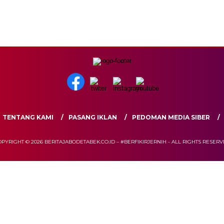
TENTANG KAMI
PASANG IKLAN
PEDOMAN MEDIA SIBER
PYRIGHT © 2026 BERITAJABODETABEK.CO.ID – #BERFIKIRJERNIH - ALL RIGHTS RESER