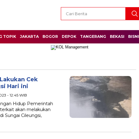
G TOPIK
JAKARTA
BOGOR
DEPOK
TANGERANG
BEKASI
BISN
r
 Lakukan Cek
i Hari ini
023 - 12:45 WIB
kungan Hidup Pemerintah
terkait akan melakukan
i Sungai Cileungsi,