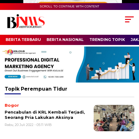
SCROLL TO CONTINUE WITH CONTENT
BERITA TERBARU
BERITA NASIONAL
TRENDING TOPIK
JAK
Topik
Perempuan Tidur
Bogor
Pencabulan di KRL Kembali Terjadi,
Seorang Pria Lakukan Aksinya
Rabu, 20 Juli 2022 - 05:11 WIB