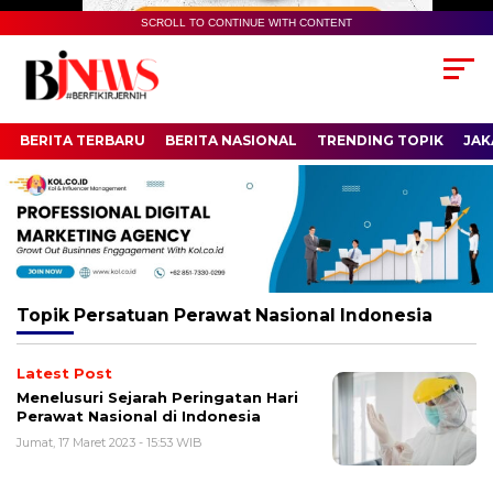
SCROLL TO CONTINUE WITH CONTENT
BERITA TERBARU
BERITA NASIONAL
TRENDING TOPIK
JAK
Topik
Persatuan Perawat Nasional Indonesia
Latest Post
Menelusuri Sejarah Peringatan Hari
Perawat Nasional di Indonesia
Jumat, 17 Maret 2023 - 15:53 WIB